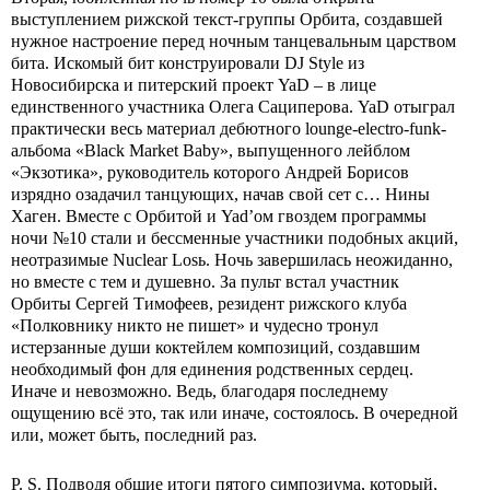
выступлением рижской текст-группы Орбита, создавшей
нужное настроение перед ночным танцевальным царством
бита. Искомый бит конструировали DJ Style из
Новосибирска и питерский проект YaD – в лице
единственного участника Олега Сациперова. YaD отыграл
практически весь материал дебютного lounge-electro-funk-
альбома «Black Market Baby», выпущенного лейблом
«Экзотика», руководитель которого Андрей Борисов
изрядно озадачил танцующих, начав свой сет с… Нины
Хаген. Вместе с Орбитой и Yad’ом гвоздем программы
ночи №10 стали и бессменные участники подобных акций,
неотразимые Nuclear Losь. Ночь завершилась неожиданно,
но вместе с тем и душевно. За пульт встал участник
Орбиты Сергей Тимофеев, резидент рижского клуба
«Полковнику никто не пишет» и чудесно тронул
истерзанные души коктейлем композиций, создавшим
необходимый фон для единения родственных сердец.
Иначе и невозможно. Ведь, благодаря последнему
ощущению всё это, так или иначе, состоялось. В очередной
или, может быть, последний раз.
P. S. Подводя общие итоги пятого симпозиума, который,