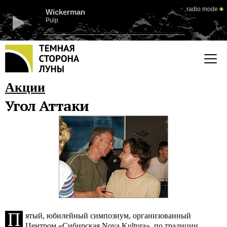
radio mode
Wickerman
Pulp
Акции
Угол Аттаки
П
ятый, юбилейный симпозиум, организованный
Центром «Сибирская Nova Kultura», по традиции