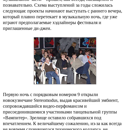
познавательно. Схема выступлений за годы сложилась
следующая: проекты начинают выступать с раннего вечера,
который плавно перетекает в музыкальную ночь, где уже
играют предполагаемые хэдлайнеры фестиваля и
приглашенные ди-джеи.
Первую ночь с порядковым номером 9 открыли
новокузнечане Stereomodus, выдав красивейший эмбиент,
сопровождавшийся видео-перфомансом и
присоединившимися участниками танцевальной группы
«Вампитер». Зрелище оставило собравшихся под
впечатлением. К величайшему сожалению, из-за как всегда
не вовремя случившегося технического коллапса, не