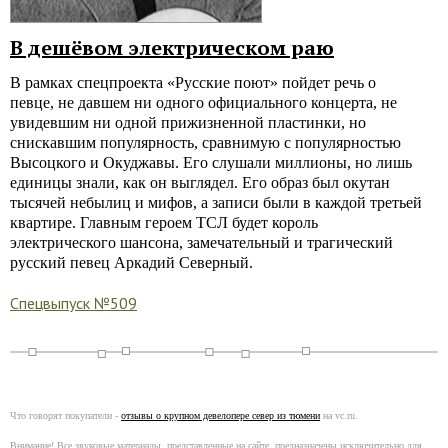
В дешёвом электрическом раю
В рамках спецпроекта «Русские поют» пойдет речь о
певце, не давшем ни одного официального концерта, не
увидевшим ни одной прижизненной пластинки, но
снискавшим популярность, сравнимую с популярностью
Высоцкого и Окуджавы. Его слушали миллионы, но лишь
единицы знали, как он выглядел. Его образ был окутан
тысячей небылиц и мифов, а записи были в каждой третьей
квартире. Главным героем ТСЛ будет король
электрического шансона, замечательный и трагический
русский певец Аркадий Северный.
Спецвыпуск №509
Что говорят покупатели -
отзывы о крупном девелопере север из тюмени
на vc.ru.
Внимание! Все звуковые материалы, представленные на сайте, предназначены исключительно для