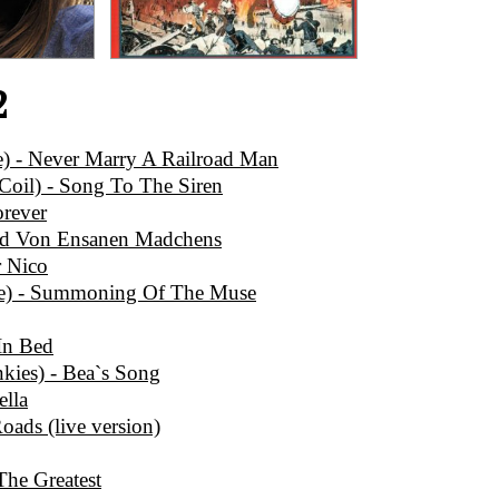
2
e) - Never Marry A Railroad Man
 Coil) - Song To The Siren
orever
ied Von Ensanen Madchens
r Nico
ce) - Summoning Of The Muse
In Bed
ies) - Bea`s Song
ella
oads (live version)
The Greatest