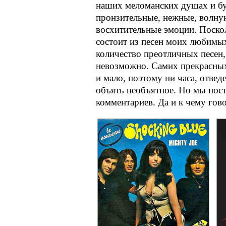
наших меломанских душах и буд
пронзительные, нежные, волн
восхитительные эмоции. Поскол
состоит из песен моих любимы
количество преотличных песен
невозможно. Самих прекрасных
и мало, поэтому ни часа, отвед
объять необъятное. Но мы пост
комментариев. Да и к чему гов