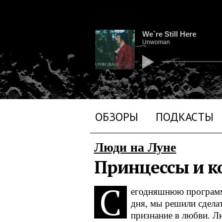
We`re Still Here
Unwoman
ОБЗОРЫ
ПОДКАСТЫ
Люди на Луне
Принцессы и к
C
егодняшнюю программ
дня, мы решили сделат
признание в любви. Лю