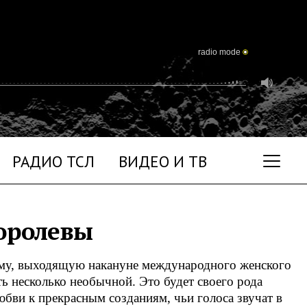
radio mode
РАДИО ТСЛ
ВИДЕО И ТВ
оролевы
у, выходящую накануне международного женского
ь несколько необычной. Это будет своего рода
бви к прекрасным созданиям, чьи голоса звучат в