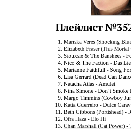
Плейлист №35
Mariska Veres (Shocking Blu
Elizabeth Fraser (This Mortal
Siouxsie & The Banshees - F
Nico & The Faction - Das L
Marianne Faithfull - Song Fo
Lisa Gerrard (Dead Can Dan
Natacha Atlas - Amulet
Nina Simone - Don`t Smoke 
Margo Timmins (Cowboy Junk
Katia Guerreiro - Dulce Carav
Beth Gibbons (Portishead) - R
Ofra Haza - Elo Hi
Chan Marshall (Cat Power) - 