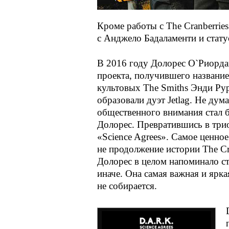
Кроме работы с The Cranberries
с Анджело Бадаламенти и стату
В 2016 году Долорес О`Риордан
проекта, получившего название
культовых The Smiths Энди Ру
образовали дуэт Jetlag. Не ду
общественного внимания стал б
Долорес. Превратившись в трио
«Science Agrees». Самое ценное
не продолжение истории The Cra
Долорес в целом напоминало ст
иначе. Она самая важная и ярка
не собирается.