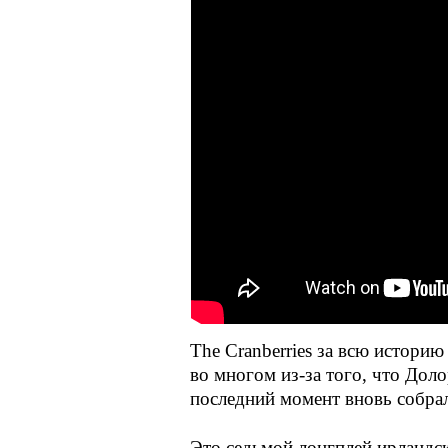
The Cranberries за всю истори
во многом
из-за
того, что Доло
последний момент вновь собрал
Это седьмой лонгплей ирландск