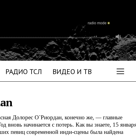
radio mode
РАДИО ТСЛ
ВИДЕО И ТВ
dan
расная Долорес О`Риордан, конечно же, — главные
од вновь начинается с потерь. Как вы знаете, 15 январ
чших певиц современной
инди-сцены
была найдена