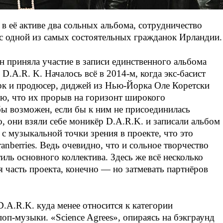
 в её активе два сольных альбома, сотрудничество
с одной из самых состоятельных гражданок Ирландии.
 приняла участие в записи единственного альбома
 D.A.
R. K. Началось
всё в
2014-м
, когда
экс-басист
рк и продюсер, диджей из
Нью-Йорка
Оле Коретски
маю, что их прорыв на горизонт широкого
ы возможен, если бы к ним не присоединилась
, они взяли себе моникёр
D.A.R.K.
и записали альбом
 с музыкальной точки зрения в проекте, что это
nberries. Ведь очевидно, что и сольное творчество
иль основного коллектива. Здесь же всё несколько
я часть проекта, конечно — но затмевать партнёров
D.A.R.K.
куда менее относится к категории
поп-музыки
. «Science Agrees», опираясь на бэкграунд