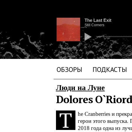
The Last Exit
Still Corners
ОБЗОРЫ
ПОДКАСТЫ
Люди на Луне
Dolores O`Rior
T
he Cranberries и прек
герои этого выпуска. Г
2018 года одна из лу