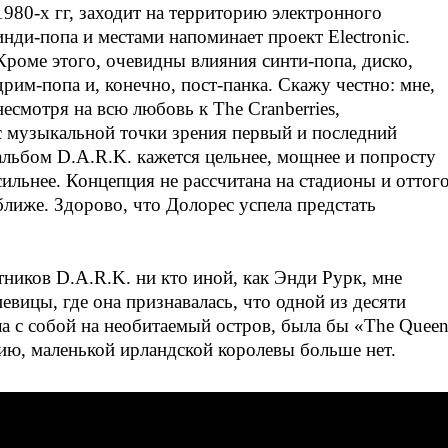
1980-х
гг, заходит на территорию электронного
инди-попа
и местами напоминает проект Electronic.
Кроме этого, очевидны влияния
синти-попа
, диско,
дрим-попа
и, конечно,
пост-панка
. Скажу честно: мне,
несмотря на всю любовь к The Cranberries,
с музыкальной точки зрения первый и последний
альбом
D.A.R.K.
кажется цельнее, мощнее и попросту
сильнее. Концепция не рассчитана на стадионы и оттог
ближе. Здорово, что Долорес успела предстать
стников
D.A.R.K.
ни кто иной, как Энди Рурк, мне
евицы, где она признавалась, что одной из десяти
ла с собой на необитаемый остров, была бы «The Quee
нию, маленькой ирландской королевы больше нет.