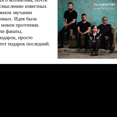
смыслению известных
ежном звучании
унных. Идея была
в новом прочтении.
ли фанаты,
подарок, просто
этот подарок последний.