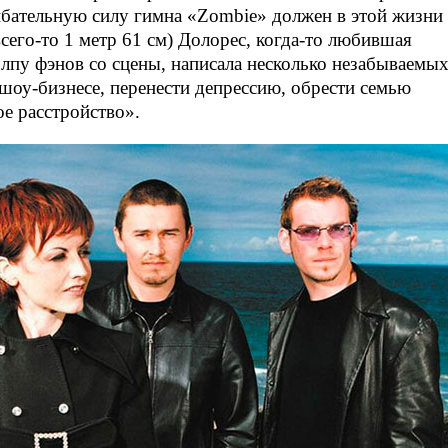
ибательную силу гимна «Zombie» должен в этой жизни
сего-то
1 метр 61 см) Долорес,
когда-то
любившая
олпу фэнов со сцены, написала несколько незабываемы
шоу-бизнесе
, перенести депрессию, обрести семью
е расстройство».