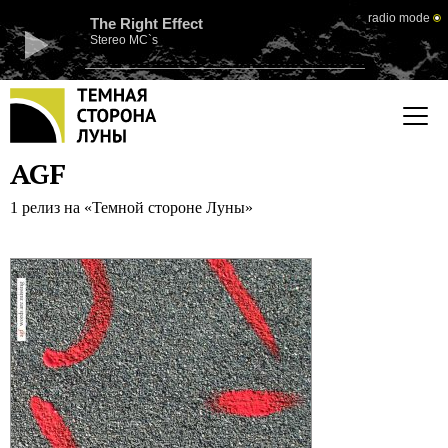
radio mode
The Right Effect
Stereo MC`s
AGF
1 релиз на «Темной стороне Луны»