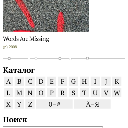
Words Are Missing
(p) 2008
Каталог
A
B
C
D
E
F
G
H
I
J
K
L
M
N
O
P
R
S
T
U
V
W
X
Y
Z
0–#
Ä–Я
Поиск