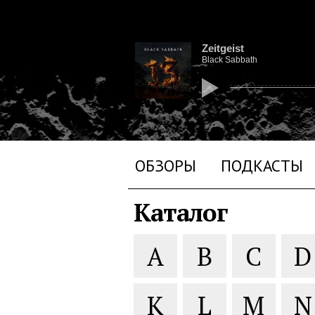
Zeitgeist
Black Sabbath
ОБЗОРЫ
ПОДКАСТЫ
Каталог
A
B
C
D
K
L
M
N