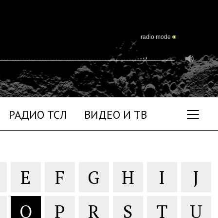
radio mode
РАДИО ТСЛ
ВИДЕО И ТВ
E
F
G
H
I
J
O
P
R
S
T
U