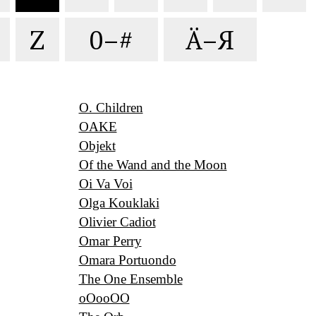
Z
0–#
Ä–Я
O. Children
OAKE
Objekt
Of the Wand and the Moon
Oi Va Voi
Olga Kouklaki
Olivier Cadiot
Omar Perry
Omara Portuondo
The One Ensemble
oOooOO