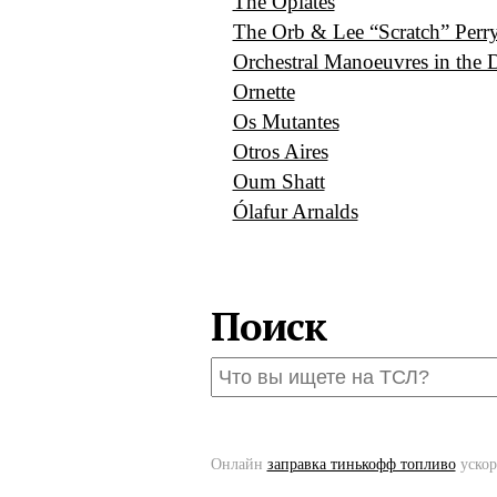
The Opiates
The Orb & Lee “Scratch” Perr
Orchestral Manoeuvres in the 
Ornette
Os Mutantes
Otros Aires
Oum Shatt
Ólafur Arnalds
Поиск
Онлайн
заправка тинькофф топливо
ускор