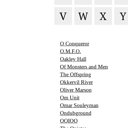
V
W
X
Y
O Conqueror
O.M.F.O.
Oakley Hall
Of Monsters and Men
The Offspring
Okkervil River
Oliver Marson
Om Unit
Omar Souleyman
Ondubground
OOIOO