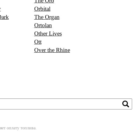
The Orb
y
Orbital
Dark
The Organ
Ortolan
Other Lives
Ott
Over the Rhine
яет оплату топлива.