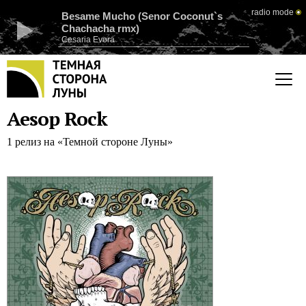
radio mode
Besame Mucho (Senor Coconut`s
Chachacha rmx)
Cesaria Evora
Aesop Rock
1 релиз на «Темной стороне Луны»