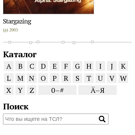
Stargazing
(p) 2003
Каталог
A
B
C
D
E
F
G
H
I
J
K
L
M
N
O
P
R
S
T
U
V
W
X
Y
Z
0–#
Ä–Я
Поиск