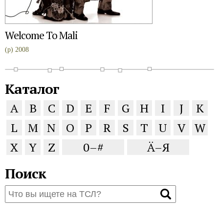
Welcome To Mali
(p) 2008
Каталог
A
B
C
D
E
F
G
H
I
J
K
L
M
N
O
P
R
S
T
U
V
W
X
Y
Z
0–#
Ä–Я
Поиск