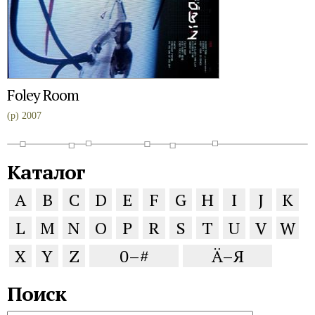
Foley Room
(p) 2007
Каталог
A
B
C
D
E
F
G
H
I
J
K
L
M
N
O
P
R
S
T
U
V
W
X
Y
Z
0–#
Ä–Я
Поиск