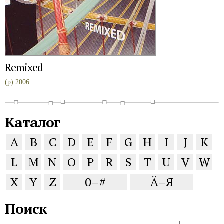
Remixed
(p) 2006
Каталог
A
B
C
D
E
F
G
H
I
J
K
L
M
N
O
P
R
S
T
U
V
W
X
Y
Z
0–#
Ä–Я
Поиск