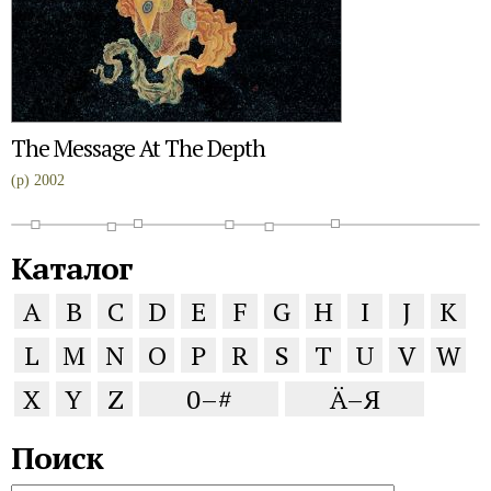
The Message At The Depth
(p) 2002
Каталог
A
B
C
D
E
F
G
H
I
J
K
L
M
N
O
P
R
S
T
U
V
W
X
Y
Z
0–#
Ä–Я
Поиск