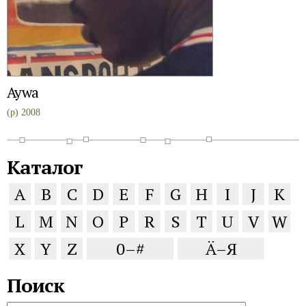
Aywa
(p) 2008
Каталог
A
B
C
D
E
F
G
H
I
J
K
L
M
N
O
P
R
S
T
U
V
W
X
Y
Z
0–#
Ä–Я
Поиск