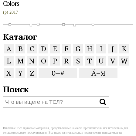
Colors
(p) 2017
Каталог
A
B
C
D
E
F
G
H
I
J
K
L
M
N
O
P
R
S
T
U
V
W
X
Y
Z
0–#
Ä–Я
Поиск
Внимание! Все звуковые материалы, представленные на сайте, предназначены исключительно для
ознакомительного прослушивания. Все права на музыкальные произведения принадлежат их