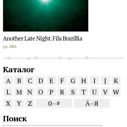
Another Late Night. Fila Brazillia
(p) 2001
Каталог
A
B
C
D
E
F
G
H
I
J
K
L
M
N
O
P
R
S
T
U
V
W
X
Y
Z
0–#
Ä–Я
Поиск