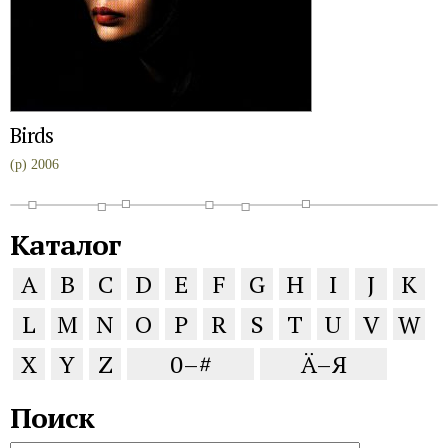
Birds
(p) 2006
Каталог
A
B
C
D
E
F
G
H
I
J
K
L
M
N
O
P
R
S
T
U
V
W
X
Y
Z
0–#
Ä–Я
Поиск