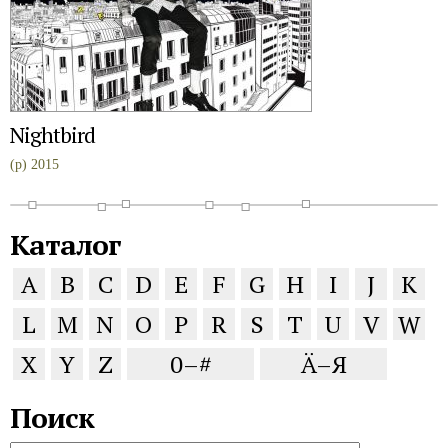
Nightbird
(p) 2015
Каталог
A
B
C
D
E
F
G
H
I
J
K
L
M
N
O
P
R
S
T
U
V
W
X
Y
Z
0–#
Ä–Я
Поиск