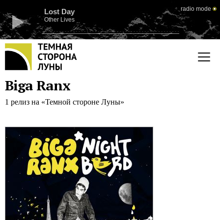
radio mode
Lost Day
Other Lives
Biga Ranx
1 релиз на «Темной стороне Луны»