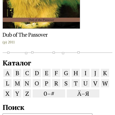
Dub of The Passover
(p) 2011
Каталог
A
B
C
D
E
F
G
H
I
J
K
L
M
N
O
P
R
S
T
U
V
W
X
Y
Z
0–#
Ä–Я
Поиск