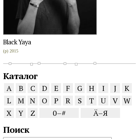
Black Yaya
(p) 2015
Каталог
A
B
C
D
E
F
G
H
I
J
K
L
M
N
O
P
R
S
T
U
V
W
X
Y
Z
0–#
Ä–Я
Поиск