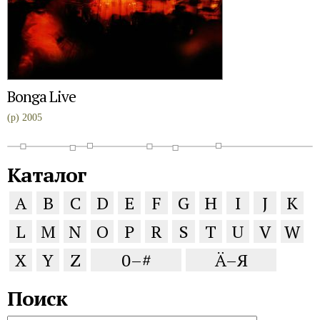
Bonga Live
(p) 2005
Каталог
A
B
C
D
E
F
G
H
I
J
K
L
M
N
O
P
R
S
T
U
V
W
X
Y
Z
0–#
Ä–Я
Поиск