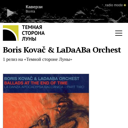
radio mode
Каверзи
Волга
Boris Kovač & LaDaABa Orchest
1 релиз на «Темной стороне Луны»