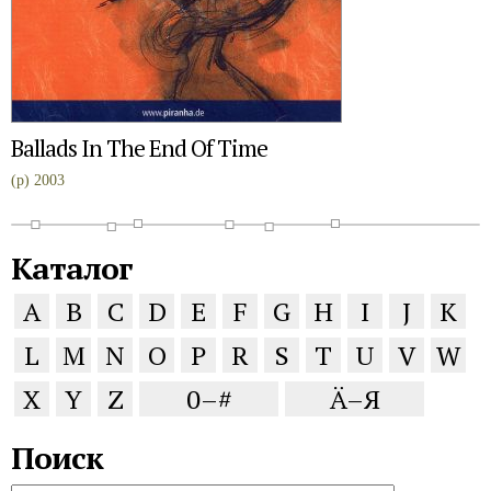
Ballads In The End Of Time
(p) 2003
Каталог
A
B
C
D
E
F
G
H
I
J
K
L
M
N
O
P
R
S
T
U
V
W
X
Y
Z
0–#
Ä–Я
Поиск