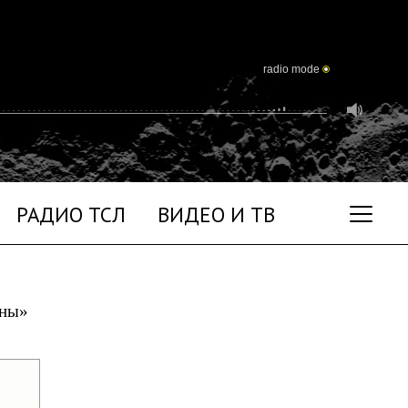
radio mode
РАДИО ТСЛ
ВИДЕО И ТВ
уны»