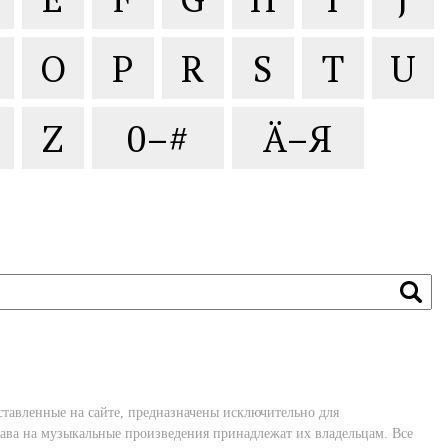
O
P
R
S
T
U
Z
0–#
Ä–Я
ставленные на сайте, предназначены исключительно для
ава на музыкальные произведения принадлежат их владельцам. Все