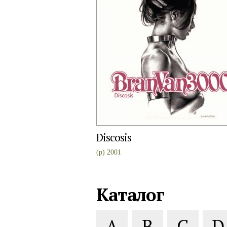
Discosis
(p) 2001
Каталог
A
B
C
D