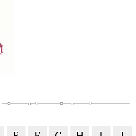
E
F
G
H
I
J