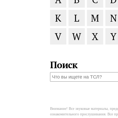
K
L
M
N
V
W
X
Y
Поиск
Внимание! Все звуковые материалы, пред
ознакомительного прослушивания. Все пр