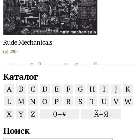
Rude Mechanicals
(p) 2007
Каталог
A
B
C
D
E
F
G
H
I
J
K
L
M
N
O
P
R
S
T
U
V
W
X
Y
Z
0–#
Ä–Я
Поиск