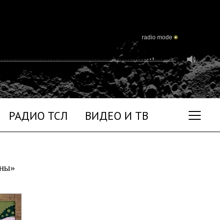
radio mode
РАДИО ТСЛ
ВИДЕО И ТВ
уны»