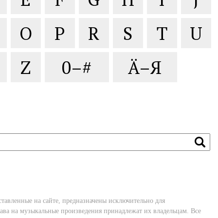
O
P
R
S
T
U
Z
0–#
Ä–Я
ставленные на сайте, предназначены исключительно для
ава на музыкальные произведения принадлежат их владельцам. Все