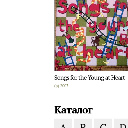
Songs for the Young at Heart
(p) 2007
Каталог
A
B
C
D