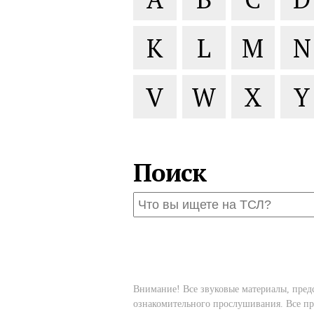
K
L
M
N
V
W
X
Y
Поиск
Внимание! Все звуковые материалы, пред
ознакомительного прослушивания. Все пр