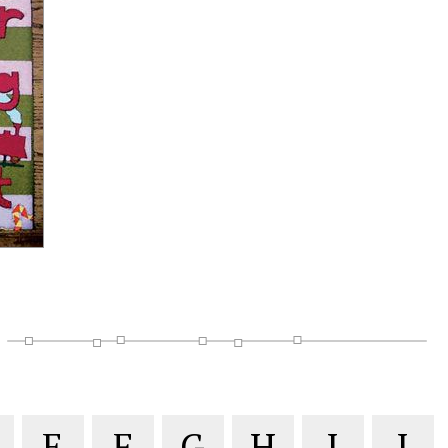
E
F
G
H
I
J