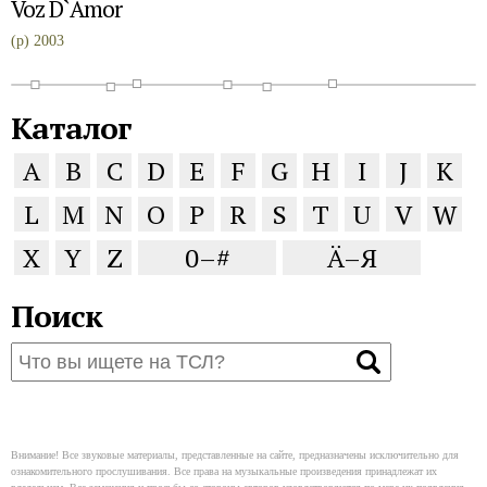
Voz D`Amor
(p) 2003
Каталог
A
B
C
D
E
F
G
H
I
J
K
L
M
N
O
P
R
S
T
U
V
W
X
Y
Z
0–#
Ä–Я
Поиск
Внимание! Все звуковые материалы, представленные на сайте, предназначены исключительно для
ознакомительного прослушивания. Все права на музыкальные произведения принадлежат их