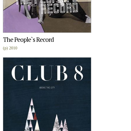
The People`s Record
(p) 2010