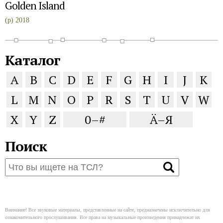
Golden Island
(p) 2018
Каталог
A
B
C
D
E
F
G
H
I
J
K
L
M
N
O
P
R
S
T
U
V
W
X
Y
Z
0–#
Ä–Я
Поиск
Внимание! Все звуковые материалы, представленные на сайте, предназначены исключительно для
ознакомительного прослушивания. Все права на музыкальные произведения принадлежат их