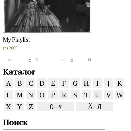
My Playlist
(p) 2005
Каталог
A
B
C
D
E
F
G
H
I
J
K
L
M
N
O
P
R
S
T
U
V
W
X
Y
Z
0–#
Ä–Я
Поиск