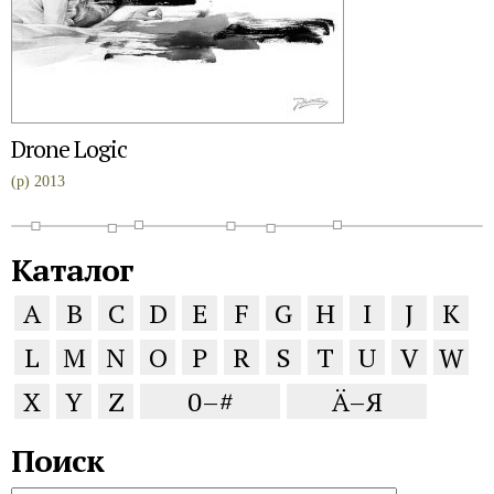
Drone Logic
(p) 2013
Каталог
A
B
C
D
E
F
G
H
I
J
K
L
M
N
O
P
R
S
T
U
V
W
X
Y
Z
0–#
Ä–Я
Поиск