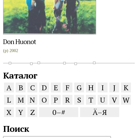
Don Huonot
(p) 2002
Каталог
A
B
C
D
E
F
G
H
I
J
K
L
M
N
O
P
R
S
T
U
V
W
X
Y
Z
0–#
Ä–Я
Поиск