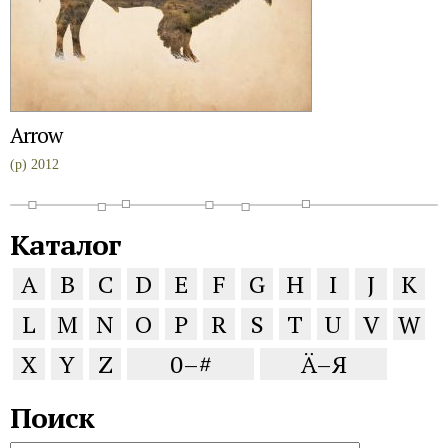
Arrow
(p) 2012
Каталог
A
B
C
D
E
F
G
H
I
J
K
L
M
N
O
P
R
S
T
U
V
W
X
Y
Z
0–#
Ä–Я
Поиск