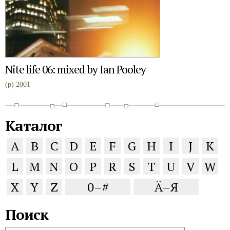
Nite life 06: mixed by Ian Pooley
(p) 2001
Каталог
A
B
C
D
E
F
G
H
I
J
K
L
M
N
O
P
R
S
T
U
V
W
X
Y
Z
0–#
Ä–Я
Поиск