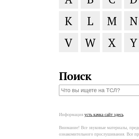
K
L
M
N
V
W
X
Y
Поиск
Информация
усть качка сайт здесь
.
Внимание! Все звуковые материалы, пред
ознакомительного прослушивания. Все пр