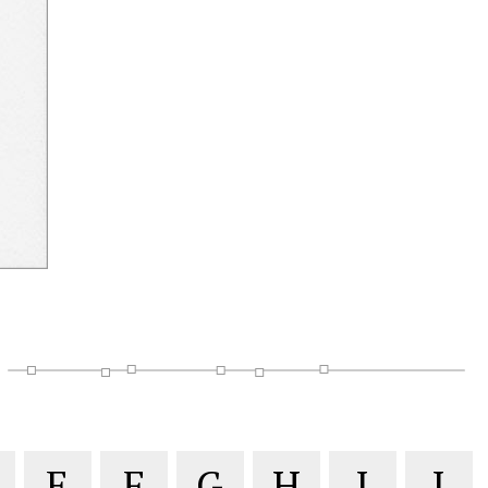
E
F
G
H
I
J