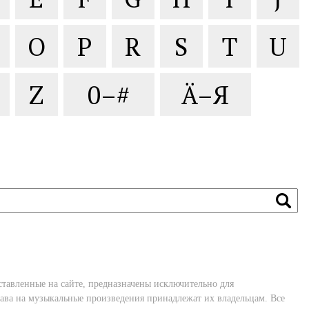
O
P
R
S
T
U
Z
0–#
Ä–Я
ставленные на сайте, предназначены исключительно для
ава на музыкальные произведения принадлежат их владельцам. Все