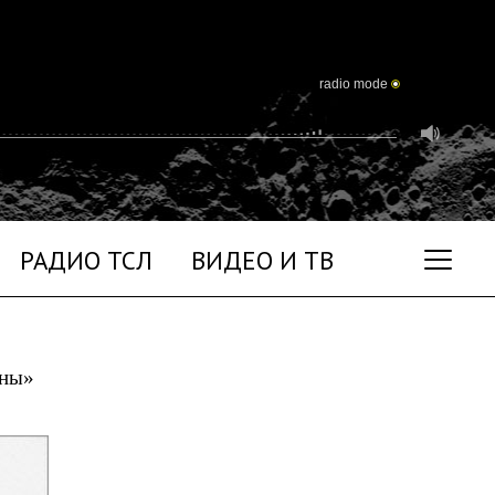
radio mode
РАДИО ТСЛ
ВИДЕО И ТВ
уны»