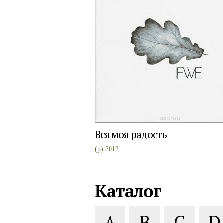
Вся моя радость
(p) 2012
Каталог
A
B
C
D