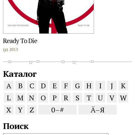
Ready To Die
(p) 2013
Каталог
A
B
C
D
E
F
G
H
I
J
K
L
M
N
O
P
R
S
T
U
V
W
X
Y
Z
0–#
Ä–Я
Поиск