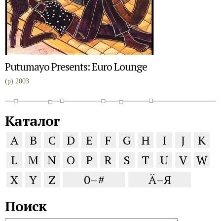
Putumayo Presents: Euro Lounge
(p) 2003
Каталог
A
B
C
D
E
F
G
H
I
J
K
L
M
N
O
P
R
S
T
U
V
W
X
Y
Z
0–#
Ä–Я
Поиск