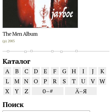
The Men Album
(p) 2005
Каталог
A
B
C
D
E
F
G
H
I
J
K
L
M
N
O
P
R
S
T
U
V
W
X
Y
Z
0–#
Ä–Я
Поиск