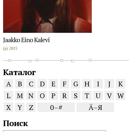
Jaakko Eino Kalevi
(p) 2015
Каталог
A
B
C
D
E
F
G
H
I
J
K
L
M
N
O
P
R
S
T
U
V
W
X
Y
Z
0–#
Ä–Я
Поиск