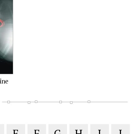
ine
E
F
G
H
I
J