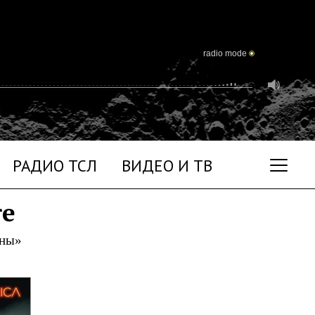
radio mode
РАДИО ТСЛ
ВИДЕО И ТВ
re
уны»