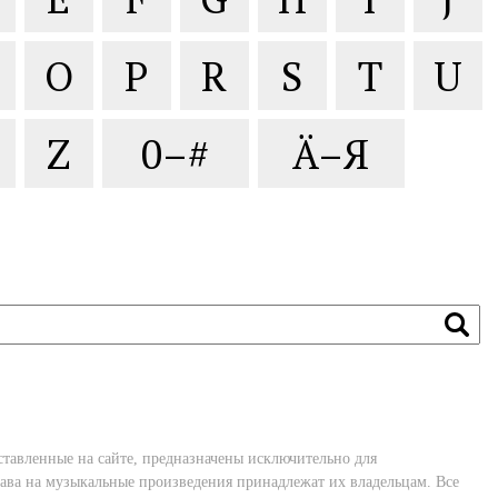
O
P
R
S
T
U
Z
0–#
Ä–Я
ставленные на сайте, предназначены исключительно для
ава на музыкальные произведения принадлежат их владельцам. Все