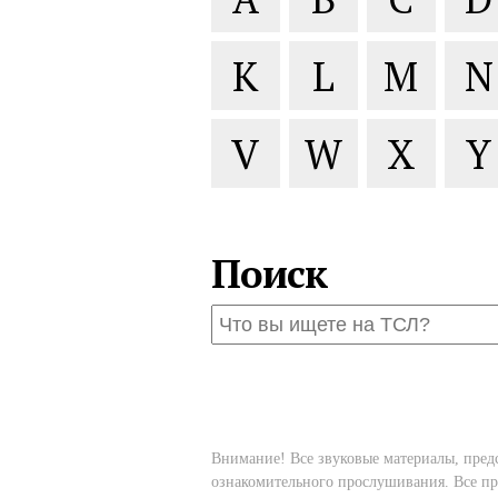
K
L
M
N
V
W
X
Y
Поиск
Внимание! Все звуковые материалы, пред
ознакомительного прослушивания. Все пр