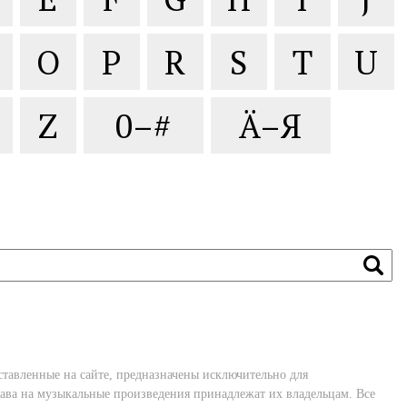
O
P
R
S
T
U
Z
0–#
Ä–Я
ставленные на сайте, предназначены исключительно для
ава на музыкальные произведения принадлежат их владельцам. Все