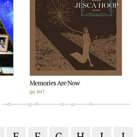
Memories Are Now
(p) 2017
E
F
G
H
I
J