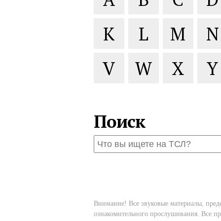
K
L
M
N
V
W
X
Y
Поиск
Внимание! Все звуковые материалы, пред
ознакомительного прослушивания. Все пр