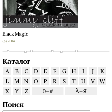
Black Magic
(p) 2004
Каталог
A
B
C
D
E
F
G
H
I
J
K
L
M
N
O
P
R
S
T
U
V
W
X
Y
Z
0–#
Ä–Я
Поиск