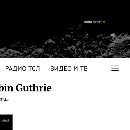
radio mode
РАДИО ТСЛ
ВИДЕО И ТВ
bin Guthrie
уны»