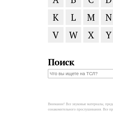
K
L
M
N
V
W
X
Y
Поиск
Внимание! Все звуковые материалы, пред
ознакомительного прослушивания. Все пр