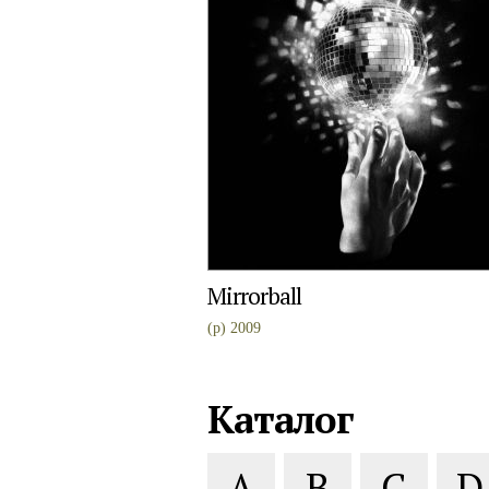
Mirrorball
(p) 2009
Каталог
A
B
C
D