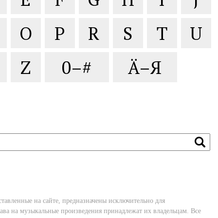
O
P
R
S
T
U
Z
0–#
Ä–Я
ставленные на сайте, предназначены исключительно для
ава на музыкальные произведения принадлежат их владельцам. Все