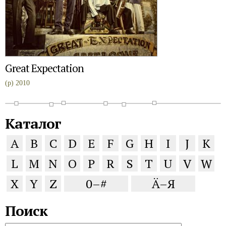
Great Expectation
(p) 2010
Каталог
A
B
C
D
E
F
G
H
I
J
K
L
M
N
O
P
R
S
T
U
V
W
X
Y
Z
0–#
Ä–Я
Поиск