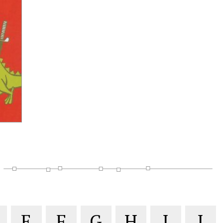
E
F
G
H
I
J