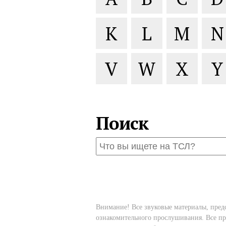
K
L
M
N
V
W
X
Y
Поиск
Внимание! Все звуковые материалы, пред
ознакомительного прослушивания. Все пр