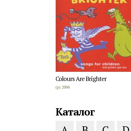
Colours Are Brighter
(p) 2006
Каталог
A
B
C
D