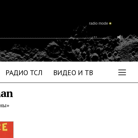
radio mode
РАДИО ТСЛ
ВИДЕО И ТВ
man
уны»