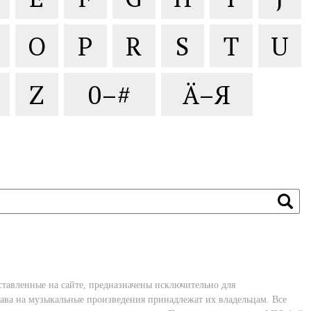
O
P
R
S
T
U
Z
0–#
Ä–Я
ставленные на сайте, предназначены исключительно для
ава на музыкальные произведения принадлежат их владельцам. Все