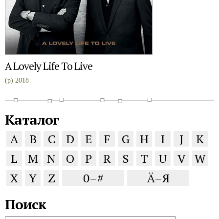
A Lovely Life To Live
(p) 2018
Каталог
A
B
C
D
E
F
G
H
I
J
K
L
M
N
O
P
R
S
T
U
V
W
X
Y
Z
0–#
Ä–Я
Поиск