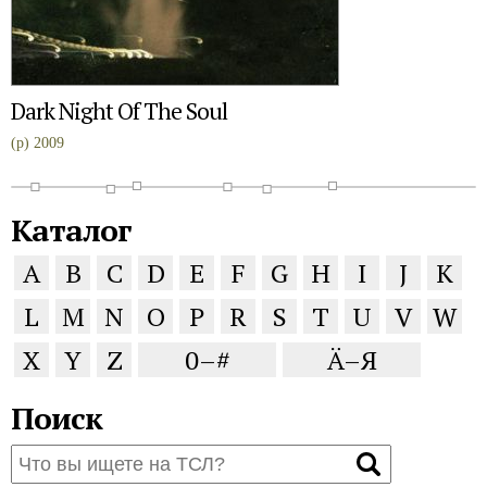
Dark Night Of The Soul
(p) 2009
Каталог
A
B
C
D
E
F
G
H
I
J
K
L
M
N
O
P
R
S
T
U
V
W
X
Y
Z
0–#
Ä–Я
Поиск