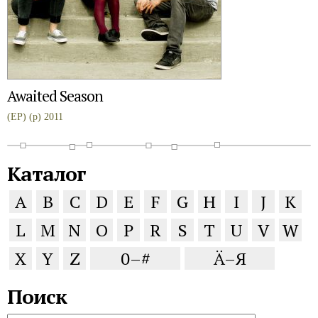
Awaited Season
(EP) (p) 2011
Каталог
A
B
C
D
E
F
G
H
I
J
K
L
M
N
O
P
R
S
T
U
V
W
X
Y
Z
0–#
Ä–Я
Поиск