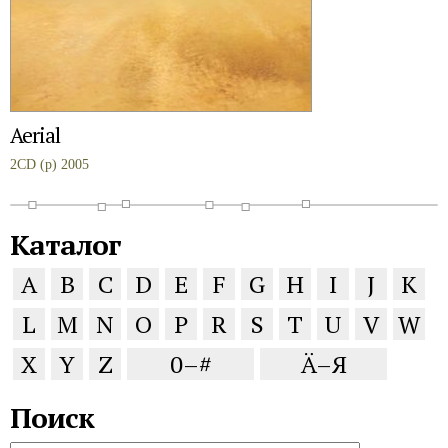
Aerial
2CD (p) 2005
Каталог
A
B
C
D
E
F
G
H
I
J
K
L
M
N
O
P
R
S
T
U
V
W
X
Y
Z
0–#
Ä–Я
Поиск