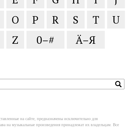
O
P
R
S
T
U
Z
0–#
Ä–Я
ставленные на сайте, предназначены исключительно для
ава на музыкальные произведения принадлежат их владельцам. Все