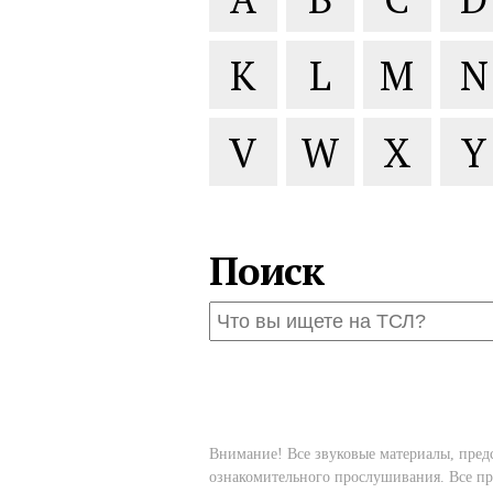
K
L
M
N
V
W
X
Y
Поиск
Внимание! Все звуковые материалы, пред
ознакомительного прослушивания. Все пр