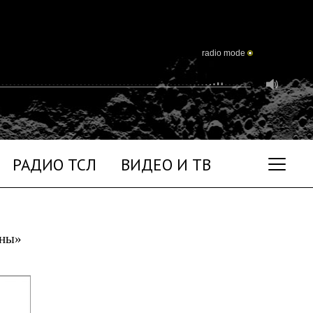
radio mode
РАДИО ТСЛ
ВИДЕО И ТВ
уны»