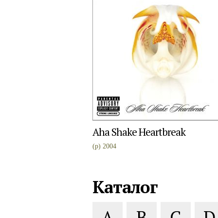
Aha Shake Heartbreak
(p) 2004
Каталог
A
B
C
D