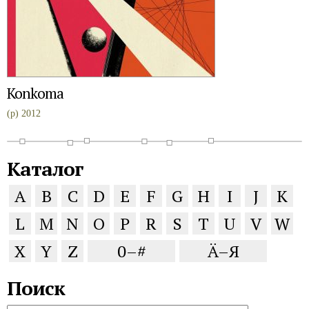
Konkoma
(p) 2012
Каталог
A
B
C
D
E
F
G
H
I
J
K
L
M
N
O
P
R
S
T
U
V
W
X
Y
Z
0–#
Ä–Я
Поиск