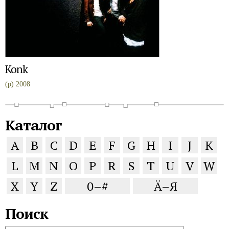
Konk
(p) 2008
Каталог
A
B
C
D
E
F
G
H
I
J
K
L
M
N
O
P
R
S
T
U
V
W
X
Y
Z
0–#
Ä–Я
Поиск