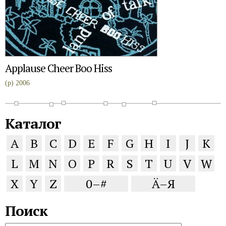
Applause Cheer Boo Hiss
(p) 2006
Каталог
A
B
C
D
E
F
G
H
I
J
K
L
M
N
O
P
R
S
T
U
V
W
X
Y
Z
0–#
Ä–Я
Поиск